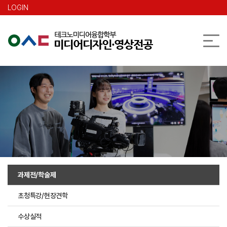
본문 바로가기
LOGIN
과제전/학술제
초청특강/현장견학
수상실적