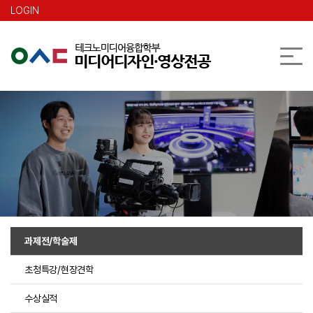
본문 바로가기
LOGIN
과제전/학술제
초청특강/현장견학
수상실적