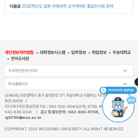
다음글
2022학년도 일본 자매대학 오카야마현 졸업전시회 참여
개인정보처리방침
대학정보시스템
입학정보
취업정보
우송대학교
전자도서관
우송학원관련사이트
학과홈페이지
(34606) 대전광역시 동구 동대전로 171 우송대학교 서캠퍼스 미디어융합관(W17)
동관 206호
/
미디어디자인·영상전공 TEL : 042-630-9340(교과), 9759, 9171(비교과)
/
FAX
042-630-9341
/
공고 및 홍보문의 : 042-630-9759,
oj9759@wsu.ac.kr
COPYRIGHT 2020 WOOSONG UNIVERSITY ALL RIGHT RESERVED.