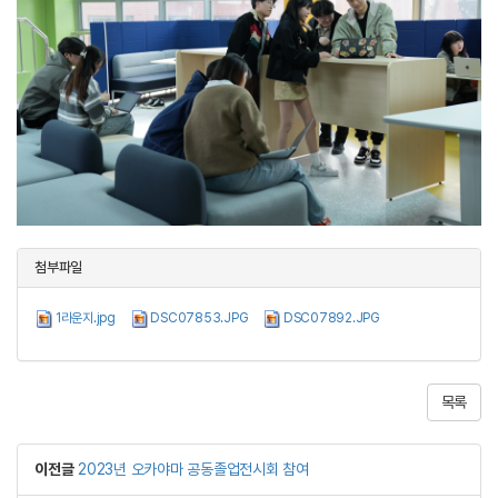
첨부파일
1라운지.jpg
DSC07853.JPG
DSC07892.JPG
목록
이전글
2023년 오카야마 공동졸업전시회 참여